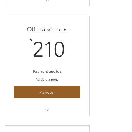
Formation complète en
développement personnel
Offre 5 séances
210€
€
210
Paiement une fois
Valable 6 mois
Acheter
Séance adulte en ligne
Séance adulte