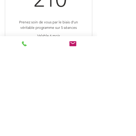
Prenez soin de vous par le biais d'un
véritable programme sur 5 séances
Valable 6 mois
Acheter
Contact
07 65 85 31 22
contact@sfah-sophrologie.com
Siret :
903 487 593 00019
Mentions légales