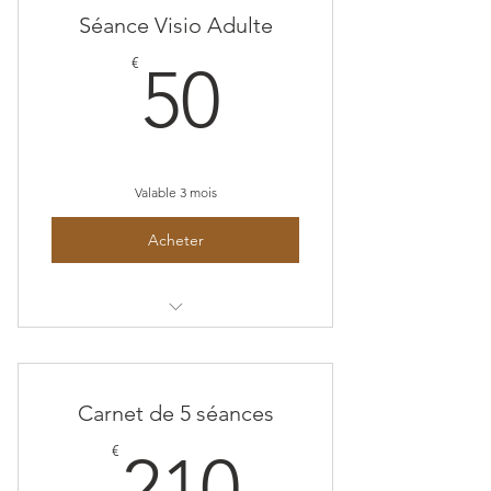
Séance Visio Adulte
50€
€
50
Valable 3 mois
Acheter
Séance adulte en ligne
Carnet de 5 séances
210€
€
210